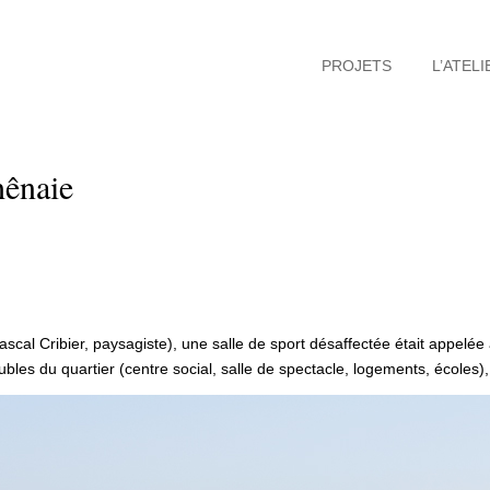
PROJETS
L’ATELI
hênaie
scal Cribier, paysagiste), une salle de sport désaffectée était appelée
es du quartier (centre social, salle de spectacle, logements, écoles), l